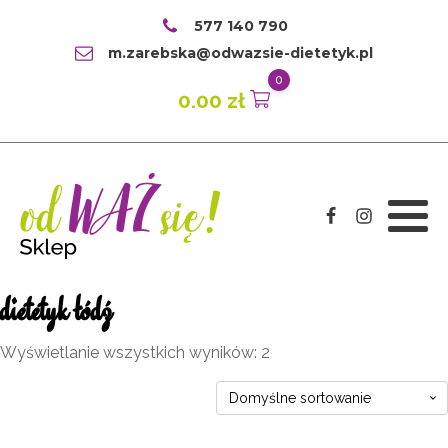
577 140 790
m.zarebska@odwazsie-dietetyk.pl
0
0.00
zł
dietetyk łódź
Wyświetlanie wszystkich wyników: 2