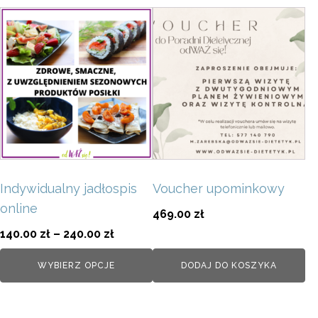
Ten
produkt
ma
wiele
wariantów.
Opcje
można
wybrać
na
Indywidualny jadłospis
Voucher upominkowy
stronie
online
produktu
469.00
zł
Zakres
140.00
zł
–
240.00
zł
cen:
WYBIERZ OPCJE
DODAJ DO KOSZYKA
od
140.00 zł
do