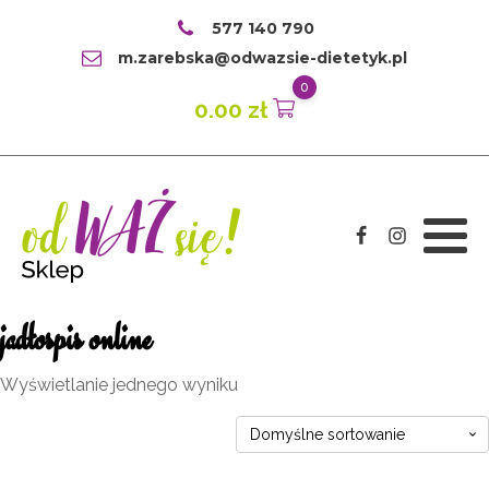
577 140 790
m.zarebska@odwazsie-dietetyk.pl
0
0.00
zł
jadłospis online
Wyświetlanie jednego wyniku