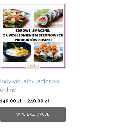
Ten
produkt
ma
wiele
wariantów.
Opcje
można
wybrać
na
Indywidualny jadłospis
stronie
online
produktu
Zakres
140.00
zł
–
240.00
zł
cen:
WYBIERZ OPCJE
od
140.00 zł
do