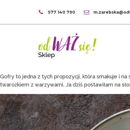
577 140 790
m.zarebska@odw
Gofry to jedna z tych propozycji, która smakuje i n
twarożkiem z warzywami. Ja dziś postawiłam na słod