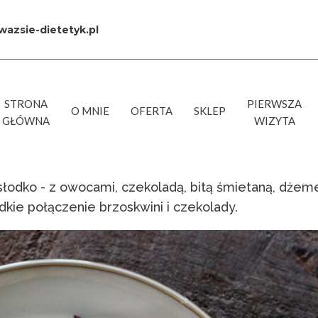
azsie-dietetyk.pl
STRONA
PIERWSZA
O MNIE
OFERTA
SKLEP
GŁÓWNA
WIZYTA
a słodko - z owocami, czekoladą, bitą śmietaną, dże
kie połączenie brzoskwini i czekolady.