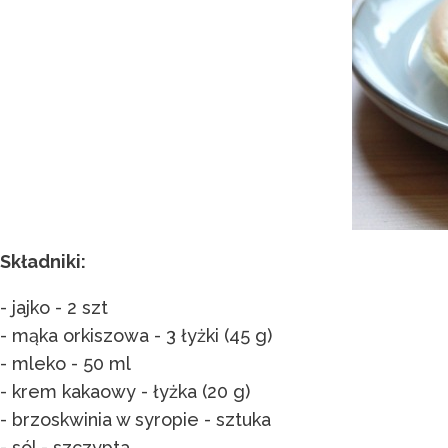
Składniki:
- jajko - 2 szt
- mąka orkiszowa - 3 łyżki (45 g)
- mleko - 50 ml
- krem kakaowy - łyżka (20 g)
- brzoskwinia w syropie - sztuka
- sól - szczypta