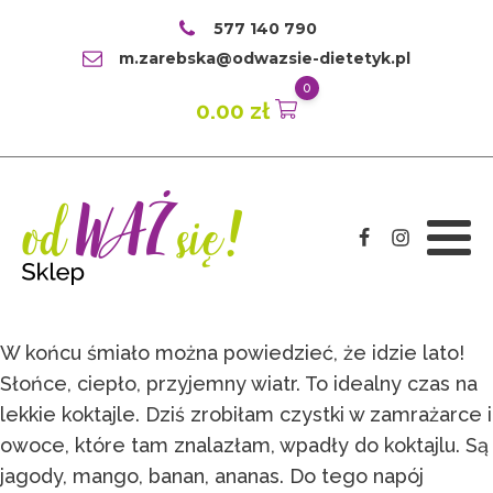
577 140 790
m.zarebska@odwazsie-dietetyk.pl
0
0.00
zł
W końcu śmiało można powiedzieć, że idzie lato!
Słońce, ciepło, przyjemny wiatr. To idealny czas na
lekkie koktajle. Dziś zrobiłam czystki w zamrażarce i
owoce, które tam znalazłam, wpadły do koktajlu. Są
jagody, mango, banan, ananas. Do tego napój