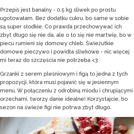
Przepis jest banalny - 0,5 kg śliwek po prostu
ugotowałam. Bez dodatku cukru, bo same w sobie
są super słodkie. Co prawda przechowywać ich
zbyt długo się nie da, ale o to się nie martwię, bo w
piecu rumieni się domowy chleb. Świeżutkie
domowe pieczywo i powidła śliwkowe - nic więcej
mi teraz do szczęścia nie potrzeba <3
Grzanki z serem pleśniowym i figą to jedna z tych
propozycji, która musi pojawić się w jesiennym
menu. W połączeniu z odrobiną miodu i chrupiącymi
orzechami, tworzy danie idealne! Korzystajcie, bo
sezon na świeże figi nie potrwa zbyt długo.