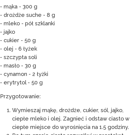
- mąka - 300 g
- drożdże suche - 8 g
- mleko - pół szklanki
- jajko
- cukier - 50 g
- olej - 6 łyżek
- szczypta soli
- masło - 30 g
- cynamon - 2 łyżki
- erytrytol - 50 g
Przygotowanie:
Wymieszaj mąkę, drożdże, cukier, sól, jajko,
ciepłe mleko i olej. Zagnieć i odstaw ciasto w
ciepłe miejsce do wyrośnięcia na 1.5 godziny.