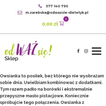
577 140 790
m.zarebska@odwazsie-dietetyk.pl
0
0.00
zł
Owsianka to posiłek, bez którego nie wyobrażam
sobie dnia. Uwielbiam kombinować z dodatkami.
Tym razem padło na borówki i ekstremalnie
przepyszne masło pistacjowe. Koniecznie
spróbujcie tego połączenia. Owsianka z