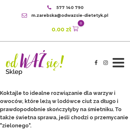
577 140 790
m.zarebska@odwazsie-dietetyk.pl
0
0.00
zł
Koktajle to idealne rozwiązanie dla warzyw i
owoców, które leżą w lodówce ciut za długo i
prawdopodobnie skończyłyby na śmietniku. To
także świetna sprawa, jeśli chodzi o przemycanie
"zielonego".