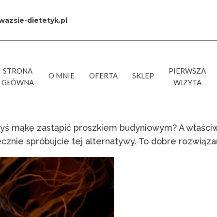
azsie-dietetyk.pl
STRONA
PIERWSZA
O MNIE
OFERTA
SKLEP
GŁÓWNA
WIZYTA
kiedyś mąkę zastąpić proszkiem budyniowym? A właści
cznie spróbujcie tej alternatywy. To dobre rozwiązan