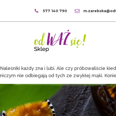
577 140 790
m.zarebska@odw
Naleśniki każdy zna i lubi. Ale czy próbowaliście 
niczym nie odbiegają od tych ze zwykłej mąki. Konie