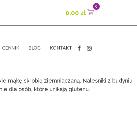
0
0.00
zł
CENNIK
BLOG
KONTAKT
wie mąkę skrobią ziemniaczaną. Naleśniki z budyniu
ie dla osób, które unikają glutenu.