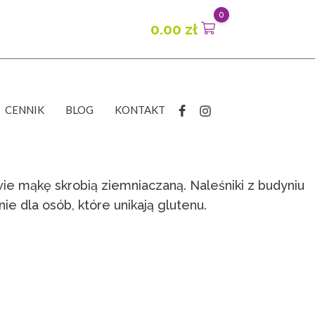
0
0.00
zł
CENNIK
BLOG
KONTAKT
wie mąkę skrobią ziemniaczaną. Naleśniki z budyniu
ie dla osób, które unikają glutenu.