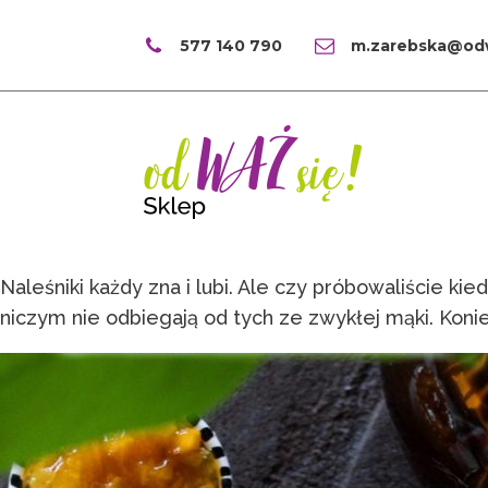
577 140 790
m.zarebska@odw
Naleśniki każdy zna i lubi. Ale czy próbowaliście 
niczym nie odbiegają od tych ze zwykłej mąki. Konie