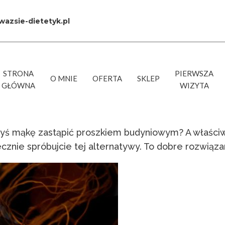
azsie-dietetyk.pl
STRONA
PIERWSZA
O MNIE
OFERTA
SKLEP
GŁÓWNA
WIZYTA
kiedyś mąkę zastąpić proszkiem budyniowym? A właści
cznie spróbujcie tej alternatywy. To dobre rozwiązan