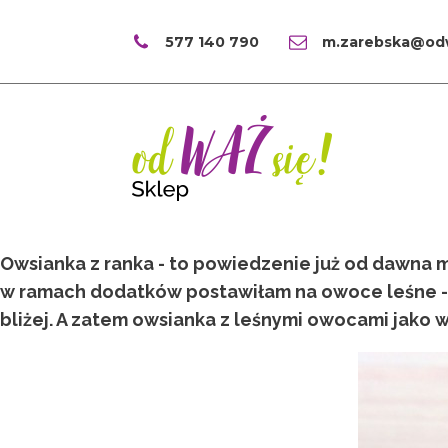
577 140 790
m.zarebska@odw
Owsianka z ranka - to powiedzenie już od dawna m
w ramach dodatków postawiłam na owoce leśne - ma
bliżej. A zatem owsianka z leśnymi owocami jako w