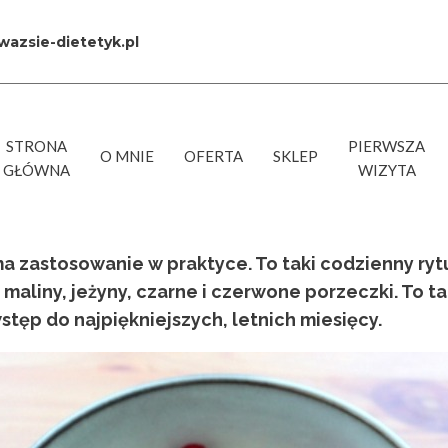
azsie-dietetyk.pl
STRONA
PIERWSZA
O MNIE
OFERTA
SKLEP
GŁÓWNA
WIZYTA
a zastosowanie w praktyce. To taki codzienny rytu
liny, jeżyny, czarne i czerwone porzeczki. To tak
stęp do najpiękniejszych, letnich miesięcy.