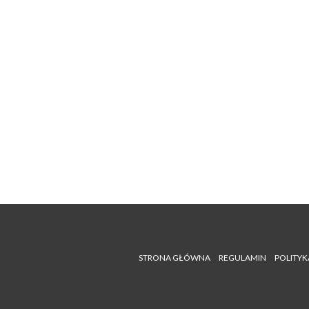
STRONA GŁÓWNA
REGULAMIN
POLITYK