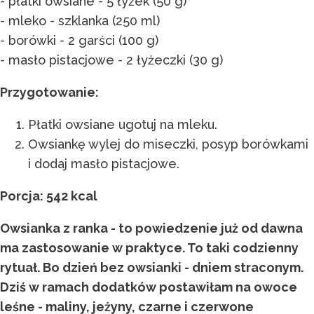
- płatki owsiane - 5 łyżek (50 g)
- mleko - szklanka (250 ml)
- borówki - 2 garści (100 g)
- masło pistacjowe - 2 łyżeczki (30 g)
Przygotowanie:
Płatki owsiane ugotuj na mleku.
Owsiankę wylej do miseczki, posyp borówkami
i dodaj masło pistacjowe.
Porcja: 542 kcal
Owsianka z ranka - to powiedzenie już od dawna
ma zastosowanie w praktyce. To taki codzienny
rytuał. Bo dzień bez owsianki - dniem straconym.
Dziś w ramach dodatków postawiłam na owoce
leśne - maliny, jeżyny, czarne i czerwone