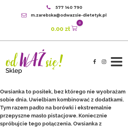
577 140 790
m.zarebska@odwazsie-dietetyk.pl
0
0.00
zł
Owsianka to posiłek, bez którego nie wyobrażam
sobie dnia. Uwielbiam kombinować z dodatkami.
Tym razem padło na borówki i ekstremalnie
przepyszne masło pistacjowe. Koniecznie
spróbujcie tego połączenia. Owsianka z