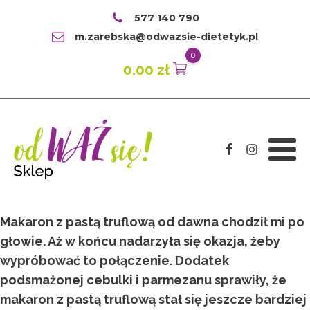
577 140 790
m.zarebska@odwazsie-dietetyk.pl
0
0.00
zł
Makaron z pastą truflową od dawna chodził mi po
głowie. Aż w końcu nadarzyła się okazja, żeby
wypróbować to połączenie. Dodatek
podsmażonej cebulki i parmezanu sprawiły, że
makaron z pastą truflową stał się jeszcze bardziej