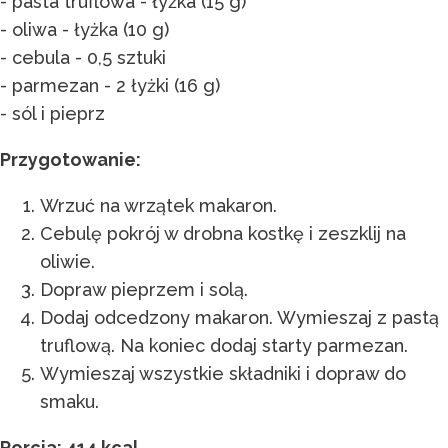
- pasta truflowa - łyżka (15 g)
- oliwa - łyżka (10 g)
- cebula - 0,5 sztuki
- parmezan - 2 łyżki (16 g)
- sól i pieprz
Przygotowanie:
Wrzuć na wrzątek makaron.
Cebulę pokrój w drobna kostkę i zeszklij na
oliwie.
Dopraw pieprzem i solą.
Dodaj odcedzony makaron. Wymieszaj z pastą
truflową. Na koniec dodaj starty parmezan.
Wymieszaj wszystkie składniki i dopraw do
smaku.
Porcja: 414 kcal