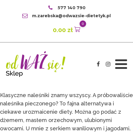
577 140 790
m.zarebska@odwazsie-dietetyk.pl
0
0.00
zł
Klasyczne naleśniki znamy wszyscy. A próbowaliście
naleśnika pieczonego? To fajna alternatywa i
ciekawe urozmaicenie diety. Można go podać z
dżemem, masłem orzechowym, ulubionymi
owocami. U mnie z serkiem waniliowym i jagodami.