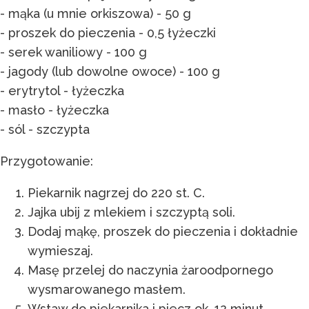
- mąka (u mnie orkiszowa) - 50 g
- proszek do pieczenia - 0,5 łyżeczki
- serek waniliowy - 100 g
- jagody (lub dowolne owoce) - 100 g
- erytrytol - łyżeczka
- masło - łyżeczka
- sól - szczypta
Przygotowanie:
Piekarnik nagrzej do 220 st. C.
Jajka ubij z mlekiem i szczyptą soli.
Dodaj mąkę, proszek do pieczenia i dokładnie
wymieszaj.
Masę przelej do naczynia żaroodpornego
wysmarowanego masłem.
Wstaw do piekarnika i piecz ok. 12 minut.