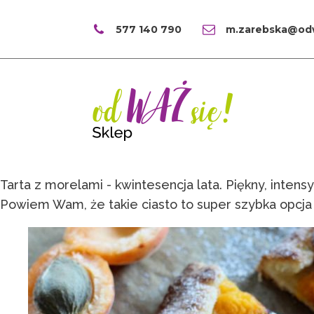
577 140 790
m.zarebska@odw
Tarta z morelami - kwintesencja lata. Piękny, intens
Powiem Wam, że takie ciasto to super szybka opcja