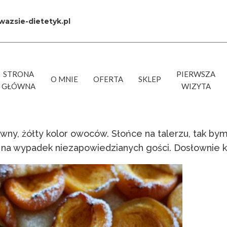
azsie-dietetyk.pl
STRONA
PIERWSZA
O MNIE
OFERTA
SKLEP
GŁÓWNA
WIZYTA
ywny, żółty kolor owoców. Słońce na talerzu, tak bym
 na wypadek niezapowiedzianych gości. Dosłownie ki