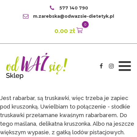
577 140 790
m.zarebska@odwazsie-dietetyk.pl
0
0.00
zł
Jest rabarbar, są truskawki, więc trzeba je zapiec
pod kruszonką. Uwielbiam to połączenie - słodkie
truskawki przełamane kwaśnym rabarbarem. Do
tego maślana, delikatna kruszonka. Albo na jeszcze
większym wypasie, z gałką lodów pistacjowych.