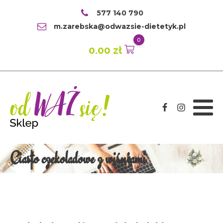
577 140 790
m.zarebska@odwazsie-dietetyk.pl
0
0.00
zł
Ciasto czekoladowe z wiśniami