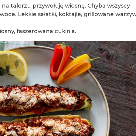
mi na talerzu przywołuję wiosnę. Chyba wszyscy
ce. Lekkie sałatki, koktajle, grillowane warzyw
osny, faszerowana cukinia.