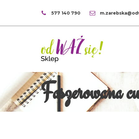
577 140 790
m.zarebska@odw
Faszerowana cu