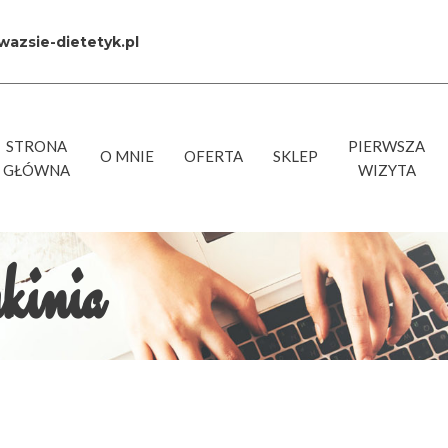
azsie-dietetyk.pl
STRONA
PIERWSZA
O MNIE
OFERTA
SKLEP
GŁÓWNA
WIZYTA
kinia