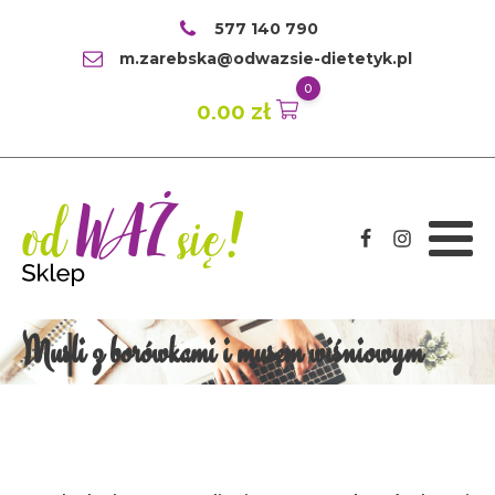
577 140 790
m.zarebska@odwazsie-dietetyk.pl
0
0.00
zł
Musli z borówkami i musem wiśniowym