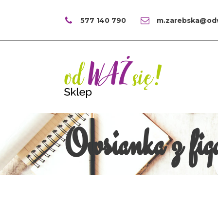
577 140 790
m.zarebska@odw
Owsianka z figą