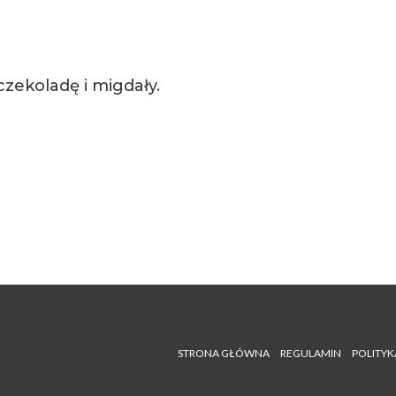
czekoladę i migdały.
STRONA GŁÓWNA
REGULAMIN
POLITYK