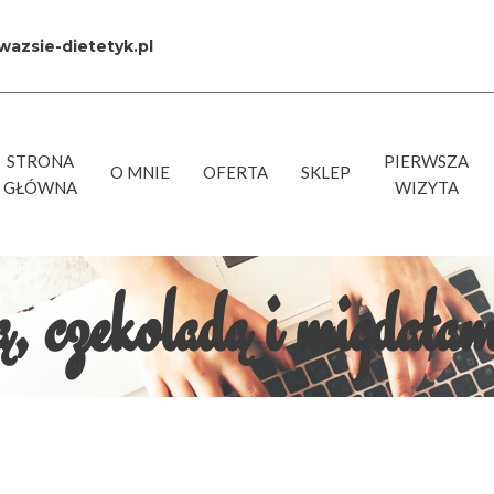
azsie-dietetyk.pl
STRONA
PIERWSZA
O MNIE
OFERTA
SKLEP
GŁÓWNA
WIZYTA
, czekoladą i migdałam